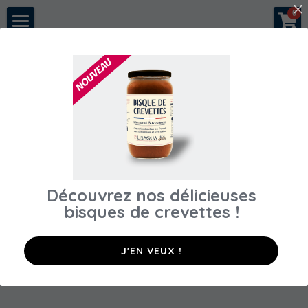
×
0
LES CATÉGORIES DE LA BOUTIQUE
A propos
Toutes les catégories
Notre histoire
Nous rejoindre
Nos crevettes
Conseils & recettes
Découvrez nos délicieuses
Espace pros
bisques de crevettes​ !
Acheter en direct
Restaurants
J'EN VEUX !
Poissonneries