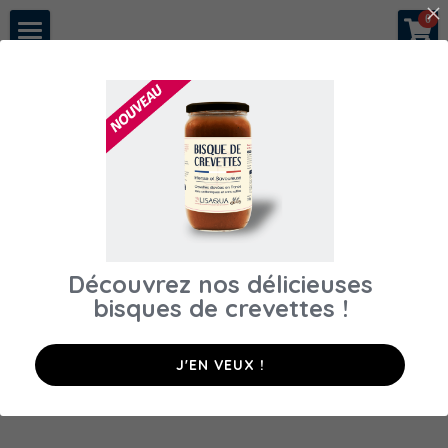
×
0
LES CATÉGORIES DE LA BOUTIQUE
A propos
Toutes les catégories
Notre histoire
Nous rejoindre
Nos crevettes
Conseils & recettes
Découvrez nos délicieuses
Espace pros
bisques de crevettes​ !
Acheter en direct
Restaurants
J'EN VEUX !
Poissonneries