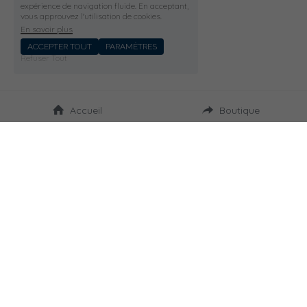
expérience de navigation fluide. En acceptant,
vous approuvez l'utilisation de cookies.
En savoir plus
ACCEPTER TOUT
PARAMÈTRES
Refuser Tout
Accueil
Boutique