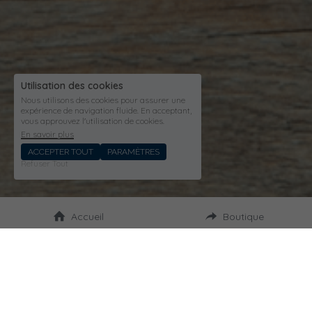
Utilisation des cookies
Nous utilisons des cookies pour assurer une
expérience de navigation fluide. En acceptant,
vous approuvez l'utilisation de cookies.
En savoir plus
ACCEPTER TOUT
PARAMÈTRES
Refuser Tout
Accueil
Boutique
C'est bon à savoir !