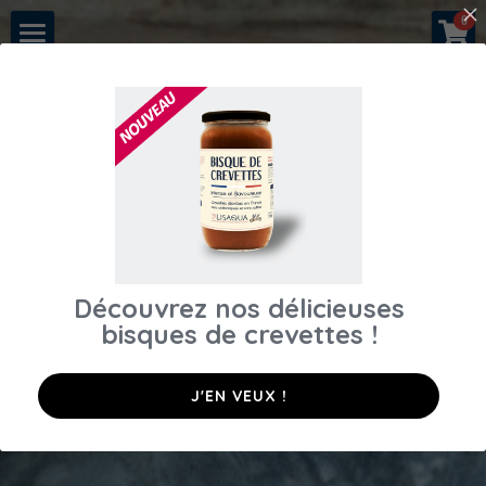
×
0
LES CATÉGORIES DE LA BOUTIQUE
A propos
Toutes les catégories
Notre histoire
Nous rejoindre
Nos crevettes
Conseils & recettes
Découvrez nos délicieuses
Espace pros
bisques de crevettes​ !
Acheter en direct
Restaurants
J'EN VEUX !
Poissonneries