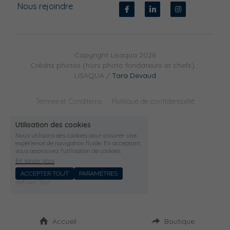
Nous rejoindre
Copyright Lisaqua 2026
Crédits photos (hors photo fondateurs et chefs) : 
LISAQUA / 
Tara Devaud
Termes et Conditions
Politique de confidentialité
Utilisation des cookies
Nous utilisons des cookies pour assurer une
expérience de navigation fluide. En acceptant,
vous approuvez l'utilisation de cookies.
En savoir plus
ACCEPTER TOUT
PARAMÈTRES
Refuser Tout
Accueil
Boutique