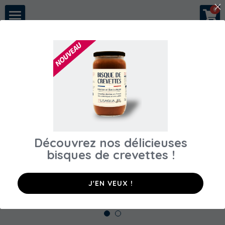
×
0
LES CATÉGORIES DE LA BOUTIQUE
A propos
Précédent
Toutes les catégories
Notre histoire
Nous rejoindre
Nos crevettes
Conseils & recettes
Découvrez nos délicieuses
Espace pros
bisques de crevettes​ !
Acheter en direct
Restaurants
J'EN VEUX !
Poissonneries