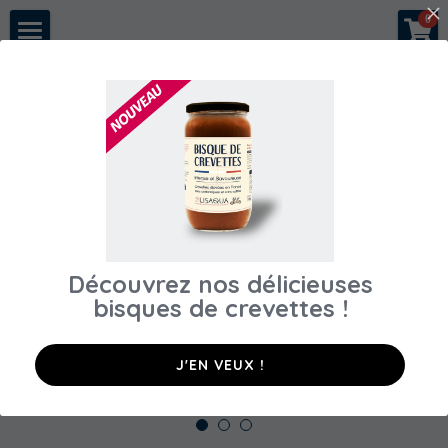
×
0
LES CATÉGORIES DE LA BOUTIQUE
A propos
Précédent
Toutes les catégories
Notre histoire
Nous rejoindre
Nos crevettes
Conseils & recettes
Découvrez nos délicieuses
Espace pros
bisques de crevettes​ !
Acheter en direct
Restaurants
J'EN VEUX !
Poissonneries