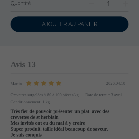
Quantité
AJOUTER AU PANIER
Avis
13
2026.04.10
Martin
Crevettes surgelées // 80 à 100 pièces/kg
Date de retrait: 3 avril
Conditionnement: 1 kg
Très fier de pouvoir présenter un plat  avec des 
crevettes de st herblain 

Mes invités ont eu du mal à y croire 

Super produit, taille idéal beaucoup de saveur.

Je suis conquis 