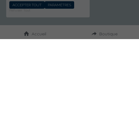
ACCEPTER TOUT
PARAMÈTRES
Refuser Tout
Accueil
Boutique
Réservez en ligne
1
Choisissez votre jour pour venir 
récupérer votre commande.
Venez chercher votre 
2
commande à la ferme le 