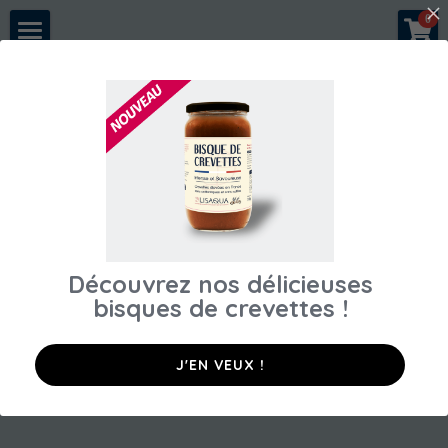
×
0
LES CATÉGORIES DE LA BOUTIQUE
A propos
Toutes les catégories
Notre histoire
Nous rejoindre
Nos crevettes
Conseils & recettes
Découvrez nos délicieuses
Espace pros
bisques de crevettes​ !
Acheter en direct
Restaurants
J'EN VEUX !
Poissonneries